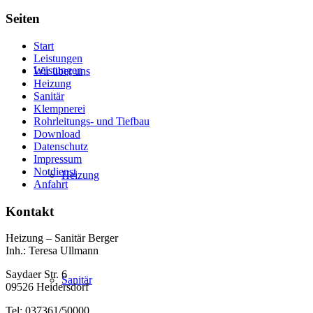
Seiten
Start
Leistungen
Leistungen
Wir über uns
Heizung
Sanitär
Klempnerei
Rohrleitungs- und Tiefbau
Download
Datenschutz
Impressum
Notdienst
Heizung
Anfahrt
Kontakt
Heizung – Sanitär Berger
Inh.: Teresa Ullmann
Saydaer Str. 6
Sanitär
09526 Heidersdorf
Tel: 037361/50000